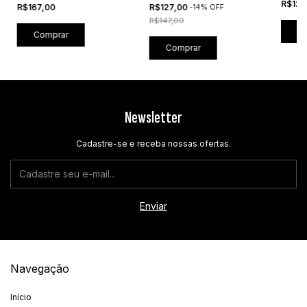
R$127
R$167,00
R$127,00
-
14
%
OFF
R$147,00
C
Comprar
Comprar
Newsletter
Cadastre-se e receba nossas ofertas.
Navegação
Início