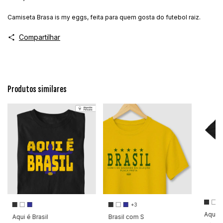
Camiseta Brasa is my eggs, feita para quem gosta do futebol raiz.
Compartilhar
Produtos similares
+3
Aqui é
Aqui é Brasil
Brasil com S