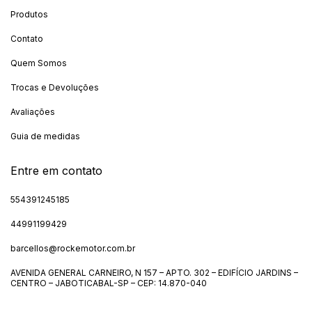
Produtos
Contato
Quem Somos
Trocas e Devoluções
Avaliações
Guia de medidas
Entre em contato
554391245185
44991199429
barcellos@rockemotor.com.br
AVENIDA GENERAL CARNEIRO, N 157 – APTO. 302 – EDIFÍCIO JARDINS –
CENTRO – JABOTICABAL-SP – CEP: 14.870-040