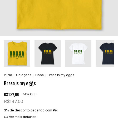
Início
.
Coleções
.
Copa
.
Brasa is my eggs
Brasa is my eggs
R$127,00
-
14
%
OFF
R$147,00
3% de desconto
pagando com Pix
Ver mais detalhes