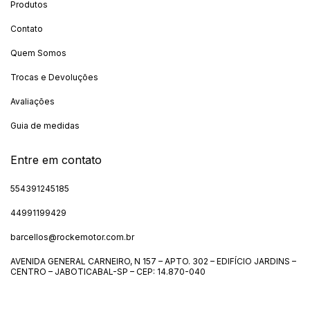
Produtos
Contato
Quem Somos
Trocas e Devoluções
Avaliações
Guia de medidas
Entre em contato
554391245185
44991199429
barcellos@rockemotor.com.br
AVENIDA GENERAL CARNEIRO, N 157 – APTO. 302 – EDIFÍCIO JARDINS –
CENTRO – JABOTICABAL-SP – CEP: 14.870-040