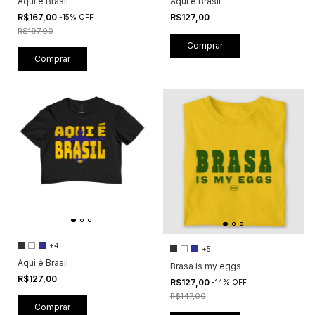
Aqui é Brasil
Aqui é Brasil
R$167,00
R$127,00
-
15
%
OFF
R$197,00
Comprar
Comprar
+4
+5
Aqui é Brasil
Brasa is my eggs
R$127,00
R$127,00
-
14
%
OFF
R$147,00
Comprar