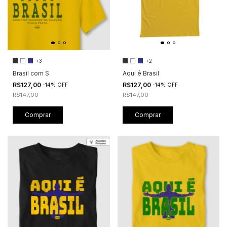
+3
+2
Brasil com S
Aqui é Brasil
R$127,00
R$127,00
-
14
%
OFF
-
14
%
OFF
R$147,00
R$147,00
Comprar
Comprar