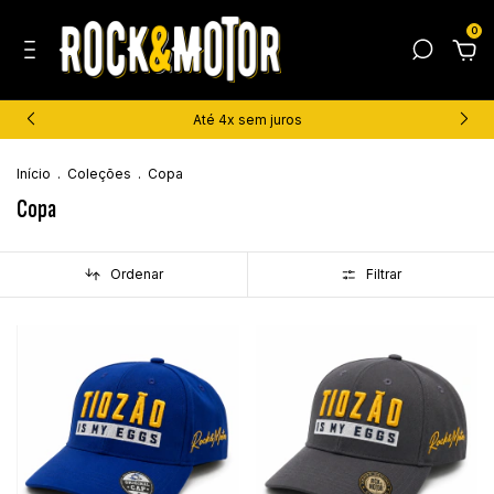
0
Até 4x sem juros
Início
.
Coleções
.
Copa
Copa
Ordenar
Filtrar