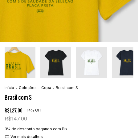
Início
.
Coleções
.
Copa
.
Brasil com S
Brasil com S
R$127,00
-
14
%
OFF
R$147,00
3% de desconto
pagando com Pix
Ver mais detalhes