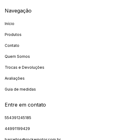
Navegação
Início
Produtos
Contato
Quem Somos
Trocas e Devoluções
Avaliações
Guia de medidas
Entre em contato
554391245185
44991199429
barcellos@rockemotor.com.br