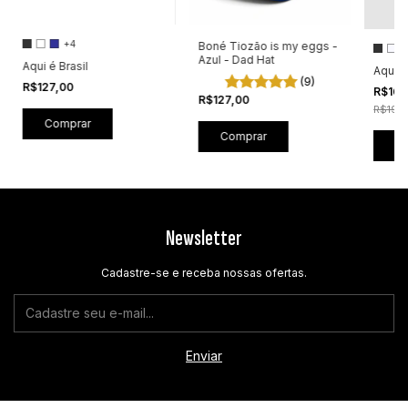
+4
Boné Tiozão is my eggs -
Azul - Dad Hat
Aqui é Brasil
Aqui é
(9)
R$127,00
R$167
R$127,00
R$197
Comprar
C
Newsletter
Cadastre-se e receba nossas ofertas.