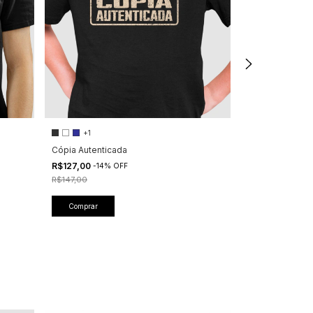
Boné Placa Pret
+1
Cópia Autenticada
R$127,00
R$127,00
-
14
%
OFF
R$147,00
Comprar
Comprar