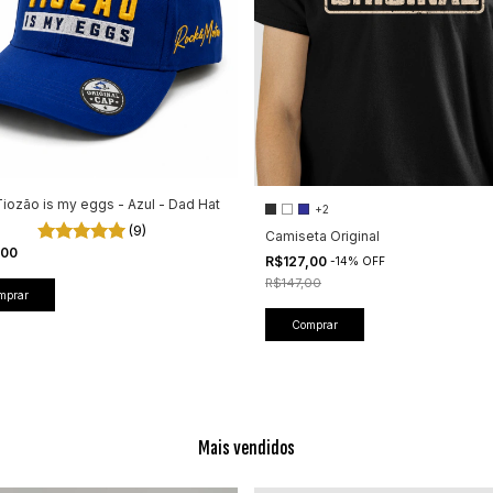
iozão is my eggs - Azul - Dad Hat
+2
(9)
Camiseta Original
,00
R$127,00
-
14
%
OFF
R$147,00
Comprar
Mais vendidos