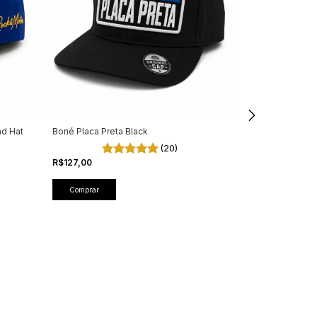
ad Hat
Boné Placa Preta Black
3 cores
(20)
Minha Mulher C
R$127,00
R$147,00
Comprar
Comprar