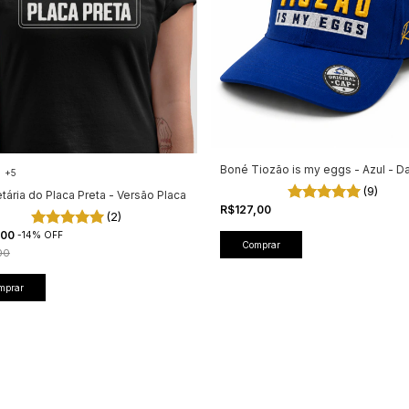
Boné Tiozão is my eggs - Azul - D
+5
(9)
etária do Placa Preta - Versão Placa
R$127,00
(2)
,00
-
14
%
OFF
00
mprar