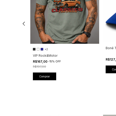
Boné T
+2
VIP Rock&Motor
R$127
R$167,00
-
15
%
OFF
R$197,00
Comprar