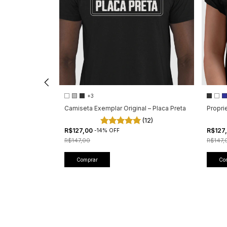
+3
Camiseta Exemplar Original – Placa Preta
Propri
(12)
R$127,00
R$127
-
14
%
OFF
R$147,00
R$147,
Comprar
Co