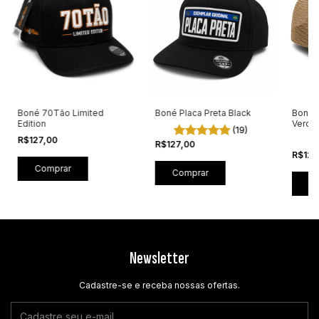
Boné 70Tão Limited
Boné Placa Preta Black
Boné T
Edition
Verde
(19)
R$127,00
R$127,00
R$127
Comprar
Newsletter
Cadastre-se e receba nossas ofertas.