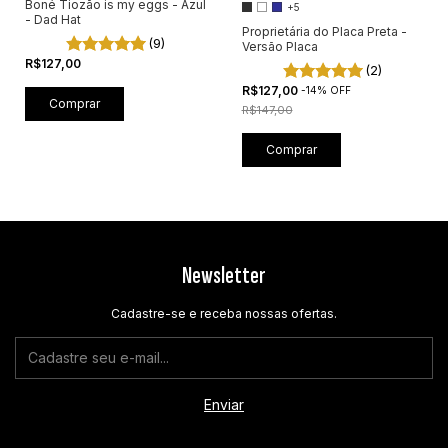
Boné Tiozão is my eggs - Azul
+5
- Dad Hat
Proprietária do Placa Preta -
(9)
Versão Placa
R$127,00
(2)
R$127,00
-
14
%
OFF
R$147,00
Comprar
Newsletter
Cadastre-se e receba nossas ofertas.