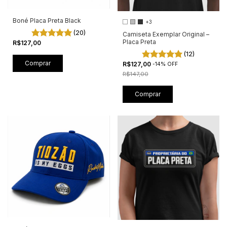
Boné Placa Preta Black
+3
(20)
Camiseta Exemplar Original –
Placa Preta
R$127,00
(12)
Comprar
R$127,00
-
14
%
OFF
R$147,00
Comprar